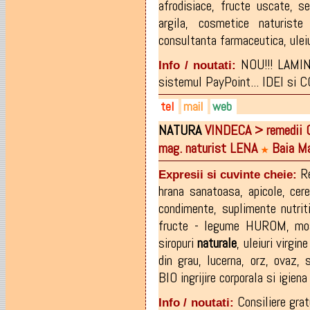
afrodisiace
,
fructe uscate
,
se
argila
,
cosmetice naturis
consultanta farmaceutica
,
ulei
NOU!!! LAMININ
Info / noutati:
sistemul PayPoint... IDEI si
tel
mail
web
NATURA
VINDECA > remedii C
0744-784453
flaviasofron@gmail.com
facebook.com/pages/ANA-
mag. naturist LENA
Baia Ma
0362-404.044
facebook.com/ANAFARM-SRL
★
R
Expresii si cuvinte cheie:
hrana sanatoasa
,
apicole
,
cere
condimente
,
suplimente nutrit
fructe - legume HUROM
,
mo
siropuri
naturale
,
uleiuri virgin
din grau
,
lucerna
,
orz
,
ovaz
,
s
BIO ingrijire corporala si igiena
Consiliere grat
Info / noutati: