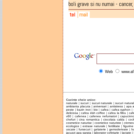
boli grave si nu numai - cancer, 
tel
mail
0745-308.211
oanabuciuman@yahoo.com
0740-587.651
naturavindeca1@gmail.com
0744-596.376
Web
www.af
Cuvinte cheie unice:
naturale
|
sucuri
|
sucuri naturale
|
sucuri natur
ambianta placuta
|
aniversari
|
antistress
|
apa a
peste
|
bazin inot
|
bio
|
cafea
|
cafea syphon
|
deliciosa
|
cafea irish coffee
|
cafea la filtru
|
caf
v60
|
cafenea
|
cafenea nefumatori
|
capucinn
chefuri
|
cina romantica
|
ciocolata calda
|
cock
cosmetice naturise
|
cosmetice naturiste
|
cremes
ecologice
|
extrase naturale
|
fertilitate
|
figurine
uscate
|
fursecuri
|
gelaterie
|
gemoderivate
|
h
jacuzzi apa sarata
|
laborator cofetarie
|
lactate
|