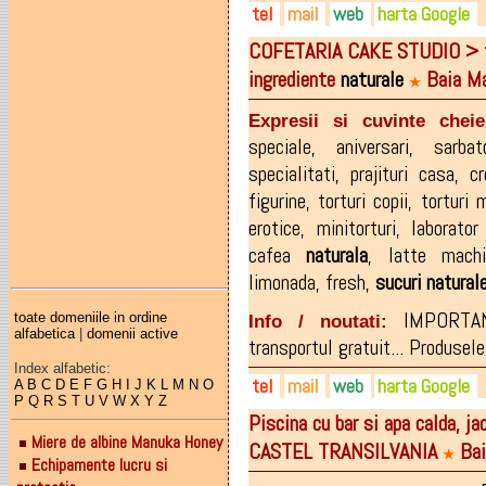
tel
mail
web
harta Google
COFETARIA CAKE STUDIO > tort
0743-981.963
office@vitagreen.ro
greenlife.ro
ingrediente
naturale
Baia Ma
0362-419.040
vitaherbs.ro
★
facebook.com/produsepentr
Expresii si cuvinte cheie
speciale
,
aniversari
,
sarbat
specialitati
,
prajituri casa
,
c
figurine
,
torturi copii
,
torturi 
erotice
,
minitorturi
,
laborator
cafea
naturala
,
latte machi
limonada
,
fresh
,
sucuri
natural
IMPORTAN
toate domeniile in ordine
Info / noutati:
alfabetica
|
domenii active
transportul gratuit... Produsele 
Index alfabetic:
tel
mail
web
harta Google
A
B
C
D
E
F
G
H
I
J
K
L
M
N
O
P
Q
R
S
T
U
V
W
X
Y
Z
Piscina cu bar si apa calda, ja
0755-090.342
mdatortdesign@yahoo.com
cakestudio.ro
Miere de albine Manuka Honey
CASTEL TRANSILVANIA
Bai
0755-113.128
office@cakestudio.ro
★
Echipamente lucru si
0362-401.907