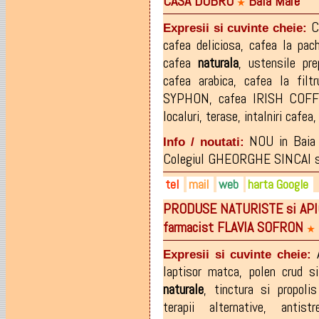
CASA DOBRO
Baia Mare
0724-809933
★
C
Expresii si cuvinte cheie:
cafea deliciosa
,
cafea la pac
cafea
naturala
,
ustensile pre
cafea arabica
,
cafea la filtr
SYPHON
,
cafea IRISH COF
localuri
,
terase
,
intalniri cafea
NOU in Baia 
Info / noutati:
Colegiul GHEORGHE SINCAI 
tel
mail
web
harta Google
PRODUSE NATURISTE si APIC
0759-166.513
casadobro@gmail.com
cafeadobro.ro
farmacist FLAVIA SOFRON
facebook.com/CASADOBRO
★
Expresii si cuvinte cheie:
laptisor matca
,
polen crud s
naturale
,
tinctura si propolis
terapii alternative
,
antistr