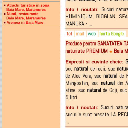
Atractii turistice in zona
Sucuri natu
Info / noutati:
Baia Mare, Maramures
Nunti, restaurante
HUMINIQUM, BIOGLAN, SEA
Baia Mare, Maramures
MANUKA - ...
Vremea in Baia Mare
tel
mail
web
harta Google
Produse pentru SANATATEA T
0743-981.963
office@vitagreen.ro
greenlife.ro
naturiste PREMIUM
Baia M
0362-419.040
vitaherbs.ro
★
facebook.com/produsepentr
S
Expresii si cuvinte cheie:
suc
natural
de rodii
,
suc
natur
de Aloe Vera
,
suc
natural
de N
Mangostan
,
suc
natural
din A
afine
,
suc
natural
de Goji
,
su
5 litri
Sucuri natu
Info / noutati:
sucurile sunt presate LA REC
...