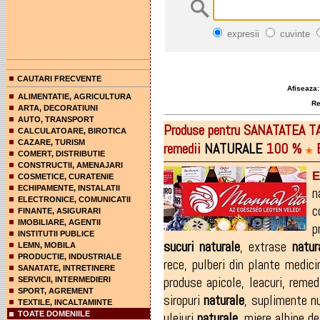
expresii
cuvinte
CAUTARI FRECVENTE
Afiseaza:
ALIMENTATIE, AGRICULTURA
Rez
ARTA, DECORATIUNI
AUTO, TRANSPORT
Produse pentru SANATATEA T
CALCULATOARE, BIROTICA
CAZARE, TURISM
remedii
NATURALE
100 %
B
★
COMERT, DISTRIBUTIE
CONSTRUCTII, AMENAJARI
E
COSMETICE, CURATENIE
ECHIPAMENTE, INSTALATII
n
ELECTRONICE, COMUNICATII
c
FINANTE, ASIGURARI
IMOBILIARE, AGENTII
p
INSTITUTII PUBLICE
sucuri
naturale
,
extrase
natur
LEMN, MOBILA
PRODUCTIE, INDUSTRIALE
rece
,
pulberi din plante medici
SANATATE, INTRETINERE
produse apicole
,
leacuri
,
remedi
SERVICII, INTERMEDIERI
SPORT, AGREMENT
siropuri
naturale
,
suplimente nu
TEXTILE, INCALTAMINTE
uleiuri
naturale
,
miere albine 
TOATE DOMENIILE