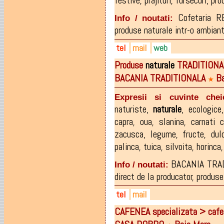
festive
,
prajituri
,
fursecuri
,
pro
Cofetaria R
Info / noutati:
produse naturale intr-o ambiant
tel
mail
web
Produse
naturale
TRADITIONAL
0262-437259
octavia@cernestean.ro
facebook.com/revoirebaiama
BACANIA TRADITIONALA
Ba
0752-212.055
office@cernestean.ro
revoirebaiamare.ro
★
0262-262.762
Expresii si cuvinte chei
0262-262.764
naturiste
,
naturale
,
ecologice
0740-193.061
capra
,
oua
,
slanina
,
carnati 
zacusca
,
legume
,
fructe
,
dul
palinca
,
tuica
,
silvoita
,
horinca
BACANIA TRADI
Info / noutati:
direct de la producator, produse
tel
mail
CAFENEA specializata > caf
0372-744624
bacaniatraditionala@yahoo.r