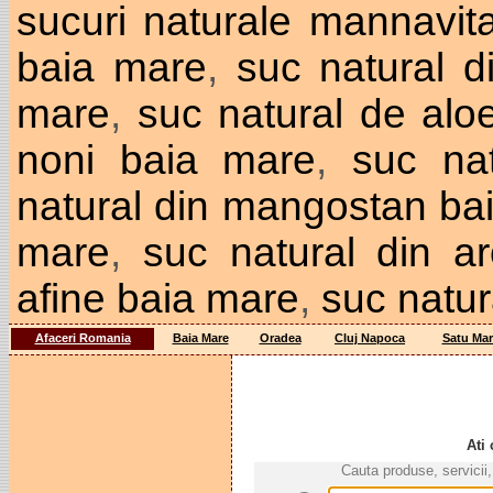
sucuri naturale mannavit
baia mare
,
suc natural d
mare
,
suc natural de alo
noni baia mare
,
suc na
natural din mangostan ba
mare
,
suc natural din a
afine baia mare
,
suc natur
Afaceri Romania
Baia Mare
Oradea
Cluj Napoca
Satu Mar
Ati 
Cauta produse, servicii,