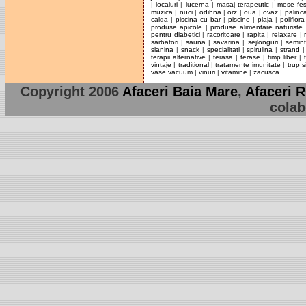
|
localuri
|
lucerna
|
masaj terapeutic
|
mese fes
muzica
|
nuci
|
odihna
|
orz
|
oua
|
ovaz
|
palinc
calda
|
piscina cu bar
|
piscine
|
plaja
|
poliflora
produse apicole
|
produse alimentare naturiste
pentru diabetici
|
racoritoare
|
rapita
|
relaxare
|
sarbatori
|
sauna
|
savarina
|
sejlonguri
|
semin
slanina
|
snack
|
specialitati
|
spirulina
|
strand
terapii alternative
|
terasa
|
terase
|
timp liber
|
vintaje
|
traditional
|
tratamente imunitate
|
trup s
vase vacuum
|
vinuri
|
vitamine
|
zacusca
Copyright 2006
Afaceri Baia Mare
,
Afaceri 
colab