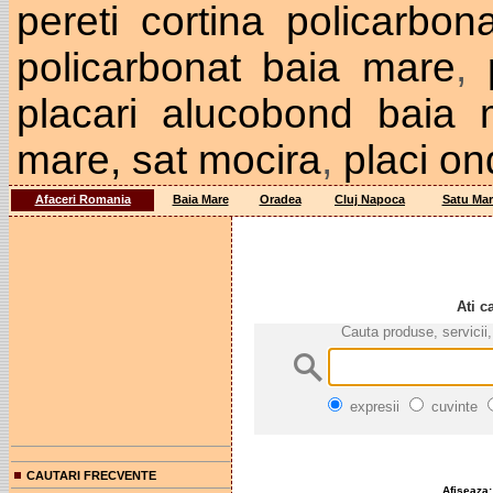
pereti cortina policarbo
policarbonat baia mare
,
placari alucobond baia 
mare, sat mocira
,
placi on
Afaceri Romania
Baia Mare
Oradea
Cluj Napoca
Satu Mar
Ati c
Cauta produse, servicii,
expresii
cuvinte
CAUTARI FRECVENTE
Afiseaza: