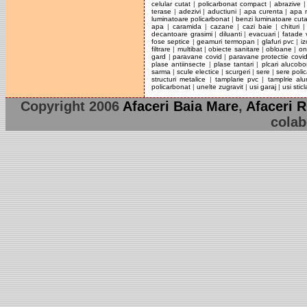
celular cutat
|
policarbonat compact
|
abrazive
terase
|
adezivi
|
aductiuni
|
apa curenta
|
apa 
luminatoare policarbonat
|
benzi luminatoare cut
apa
|
caramida
|
cazane
|
cazi baie
|
chituri
decantoare grasimi
|
diluanti
|
evacuari
|
fatade 
fose septice
|
geamuri termopan
|
glafuri pvc
|
iz
filtrare
|
multibat
|
obiecte sanitare
|
obloane
|
on
gard
|
paravane covid
|
paravane protectie covi
plase antiinsecte
|
plase tantari
|
plcari alucob
sarma
|
scule electice
|
scurgeri
|
sere
|
sere poli
structuri metalice
|
tamplarie pvc
|
tamplrie alu
policarbonat
|
unelte zugravit
|
usi garaj
|
usi sticl
Copyright 2006
Afaceri Baia Mare
,
Afaceri 
colab