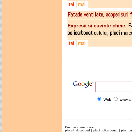
tel
mail
Fatade ventilate, acoperisur
0728-929.478
sugarmsnc@yahoo.com
0722-603.211
F
Expresii si cuvinte cheie:
0362-404.961
policarbonat
celular
,
placi
marc
tel
mail
0262-279280
info@monsena.ro
Web
www.af
Cuvinte cheie unice:
placari alucobond
|
placi policarbonat
|
placi cu