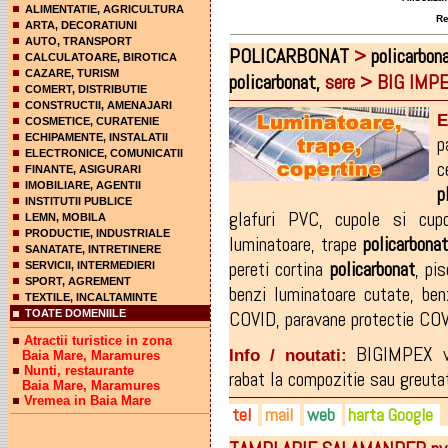
ALIMENTATIE, AGRICULTURA
Rez
ARTA, DECORATIUNI
AUTO, TRANSPORT
POLICARBONAT
>
policarbon
CALCULATOARE, BIROTICA
CAZARE, TURISM
policarbonat,
sere > BIG IMP
COMERT, DISTRIBUTIE
CONSTRUCTII, AMENAJARI
E
COSMETICE, CURATENIE
ECHIPAMENTE, INSTALATII
p
ELECTRONICE, COMUNICATII
c
FINANTE, ASIGURARI
IMOBILIARE, AGENTII
p
INSTITUTII PUBLICE
glafuri PVC
,
cupole si cu
LEMN, MOBILA
PRODUCTIE, INDUSTRIALE
luminatoare
,
trape
policarbonat
SANATATE, INTRETINERE
pereti cortina
policarbonat
,
pis
SERVICII, INTERMEDIERI
SPORT, AGREMENT
benzi luminatoare cutate
,
ben
TEXTILE, INCALTAMINTE
COVID
,
paravane protectie CO
TOATE DOMENIILE
Atractii turistice in zona
BIGIMPEX v
Info / noutati:
Baia Mare, Maramures
Nunti, restaurante
rabat la compozitie sau greutat
Baia Mare, Maramures
Vremea in Baia Mare
tel
mail
web
harta Google