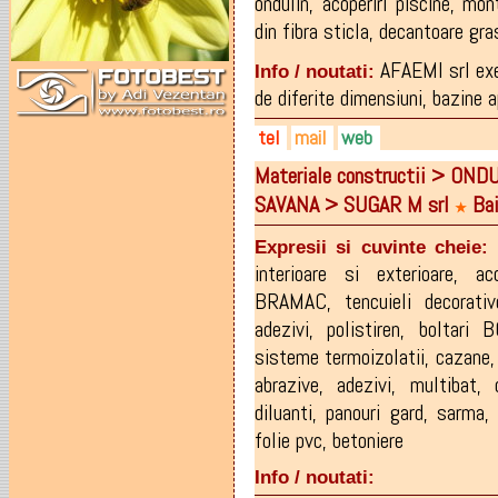
ondulin
,
acoperiri piscine
,
mont
din fibra sticla
,
decantoare gra
AFAEMI srl exe
Info / noutati:
de diferite dimensiuni, bazine ap
tel
mail
web
Materiale constructii > ONDUL
0721-746598
afaemi@yahoo.com
afaemi@yahoo.com
SAVANA > SUGAR M srl
Bai
0723-564990
afaemi@gmail.com
★
Expresii si cuvinte cheie:
interioare si exterioare
,
ac
BRAMAC
,
tencuieli decorat
adezivi
,
polistiren
,
boltari 
sisteme termoizolatii
,
cazane
abrazive
,
adezivi
,
multibat
,
diluanti
,
panouri gard
,
sarma
folie pvc
,
betoniere
Info / noutati: