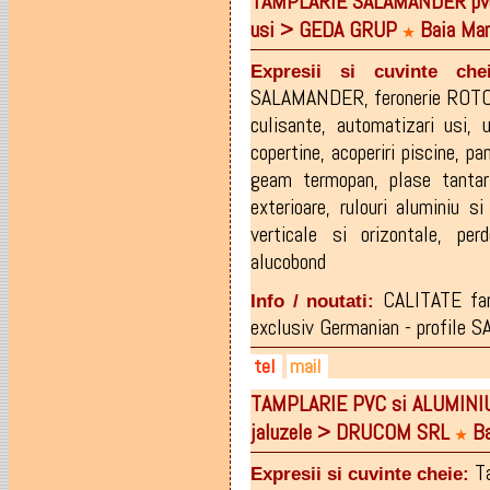
TAMPLARIE SALAMANDER pvc
0262-215.673
office@bigimpex.ro
bigimpex.ro
usi > GEDA GRUP
Baia Mar
0729-519.113
facebook.com/Bigimpex
★
0745-519.113
facebook.com/policarbonat.o
Expresii si cuvinte chei
0729-500.350
SALAMANDER
,
feronerie ROT
culisante
,
automatizari usi
,
copertine
,
acoperiri piscine
,
pa
geam termopan
,
plase tantar
exterioare
,
rulouri aluminiu s
verticale si orizontale
,
per
alucobond
CALITATE fa
Info / noutati:
exclusiv Germanian - profile
tel
mail
TAMPLARIE PVC si ALUMINIU, 
0744-612.216
gedagrup@yahoo.com
jaluzele > DRUCOM SRL
Ba
0740-274.284
pricopgelu_ii@yahoo.com
★
T
Expresii si cuvinte cheie: