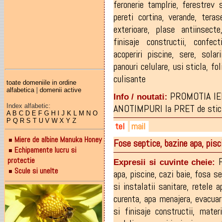
feronerie tamplrie
,
ferestrev s
pereti cortina
,
verande
,
teras
exterioare
,
plase antiinsecte
finisaje constructii
,
confect
acoperiri piscine
,
sere
,
solari
panouri celulare
,
usi sticla
,
fol
culisante
toate domeniile in ordine
alfabetica
|
domenii active
PROMOTIA IER
Info / noutati:
Index alfabetic:
ANOTIMPURI la PRET de sticl
A
B
C
D
E
F
G
H
I
J
K
L
M
N
O
P
Q
R
S
T
U
V
W
X
Y
Z
tel
mail
Miere de albine Manuka Honey
Fose septice, bazine apa, pis
0722-688.914
afaceribaiamare@yahoo.co
Echipamente lucru si
0746-084.272
protectie
Expresii si cuvinte cheie:
Scule si unelte
apa
,
piscine
,
cazi baie
,
fosa se
si instalatii sanitare
,
retele a
curenta
,
apa menajera
,
evacuar
si finisaje constructii
,
materi